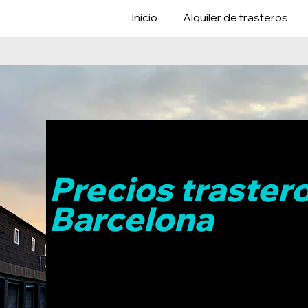
Inicio
Alquiler de trasteros
Precios traster
Barcelona
Precios
en Barcelon
a