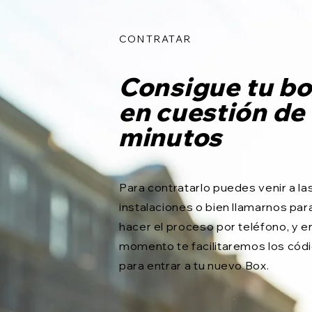
CONTRATAR
Consigue tu b
en cuestión de
minutos
Para contratarlo puedes venir a la
instalaciones o bien llamarnos par
hacer el proceso por teléfono, y en
momento te facilitaremos los cód
para entrar a tu nuevo Box.