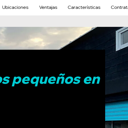
Ubicaciones
Ventajas
Características
Contrat
os pequeños en
 trasteros pequeños