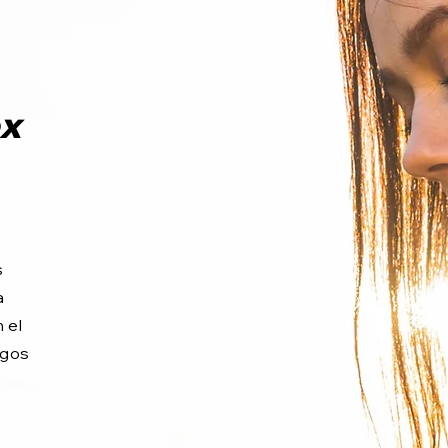
ox
s
a
 el
igos