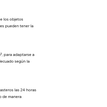
e los objetos
ntes pueden tener la
², para adaptarse a
 adecuado según la
rasteros las 24 horas
so de manera