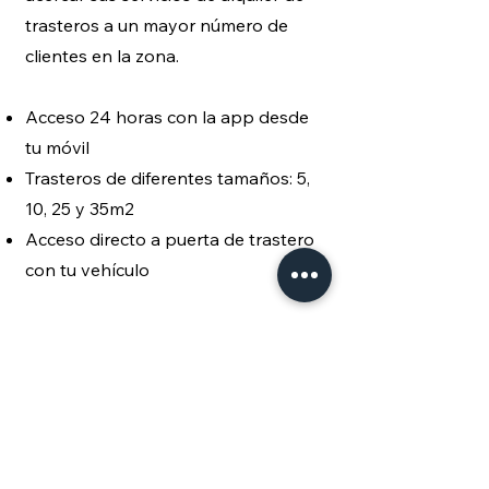
trasteros a un mayor número de
clientes en la zona.
Acceso 24 horas con la app desde
tu móvil
Trasteros de diferentes tamaños: 5,
10, 25 y 35m2
Acceso directo a puerta de trastero
con tu vehículo
Con esta estrategia de expansión,
Boxngo busca consolidarse como la
mejor opción en alquiler de trasteros
en Barcelona y sus alrededores,
ofreciendo a sus clientes la
combinación perfecta de